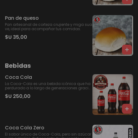
Pan de queso
Pan artesanal de corteza crujiente y miga sua
ve, ideal para acompañar tus comidas.
$U 35,00
Bebidas
Coca Cola
La Coca-Cola es una bebida icónica que ha
perdurado a lo largo de generaciones gracia
s a su sabor distintivo y refrescante. Disponibl
$U 250,00
e en diversas presentaciones y disfrutada en t
odo el mundo, se destaca por su capacidad
para refrescar y acompañar momentos espe
ciales.
Coca Cola Zero
El sabor único de Coca-Cola, pero sin azúcar