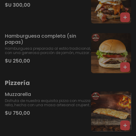
huevo a la plancha.
$U 300,00
Hamburguesa completa (sin
papas)
Hamburguesa preparada al estilo tradicional,
con una generosa porción de jamón, muzzar
ella derretida, tomate fresco y crujiente lechug
$U 250,00
a, todo entre dos suaves panes.
Pizzería
Muzzarella
Disfruta de nuestra exquisita pizza con muzza
rella, hecha con una masa artesanal crujient
e y suave a la vez. Cubierta con una generosa
$U 750,00
capa de muzzarella fresca y cocida en un hor
no a leña tradicional, esta pizza ofrece un sab
or auténtico y ahumado que te transportará
a Italia en cada bocado. Perfecta para acom
pañar con una copa de vino tinto o una cerve
za artesanal, es una delicia que no querrás p