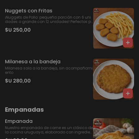
e que contrasta maravillosamente con la mil
anesa crujiente. Además, no podríamos olvid
ar el huevo frito. Todo esto acompañado con
Nuggets con Fritas
papas fritas.
¡Nuggets de Pollo: pequeña porción con 6 uni
dades o grande con 12 unidades! Perfectos p
ara disfrutar solos o compartir. ¡Deliciosamen
$U 250,00
te crujientes y llenos de sabor!
Milanesa a la bandeja
Milanesa sola a la bandeja, sin acompañami
ento
$U 280,00
Empanadas
Empanada
Nuestra empanada de carne es un clásico de
la cocina uruguaya, elaborado con ingredien
tes frescos y de alta calidad. La masa, suave