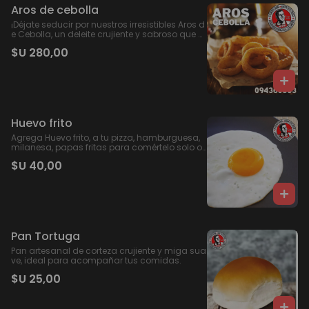
Aros de cebolla
¡Déjate seducir por nuestros irresistibles Aros d
e Cebolla, un deleite crujiente y sabroso que n
o puedes perderte! Perfectos para acompañar
$U 280,00
cualquier comida o disfrutar como snack, ca
da bocado te sorprenderá con su cebolla tier
na y su exterior crujiente. Ya sea que los disfrut
es solo o compartas, nuestros Aros de Ceboll
a están hechos para satisfacer tus antojos c
on auténtico sabor y calidad.
Huevo frito
Agrega Huevo frito, a tu pizza, hamburguesa,
milanesa, papas fritas para comértelo solo o
como quieras.
$U 40,00
Pan Tortuga
Pan artesanal de corteza crujiente y miga sua
ve, ideal para acompañar tus comidas.
$U 25,00