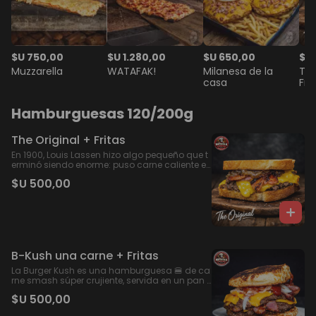
$U 750,00
$U 1.280,00
$U 650,00
$U
Muzzarella
WATAFAK!
Milanesa de la
The
casa
Fri
Hamburguesas 120/200g
The Original + Fritas
En 1900, Louis Lassen hizo algo pequeño que t
erminó siendo enorme: puso carne caliente en
tre dos rebanadas de pan tostado… y sin sab
$U 500,00
erlo nació la primera hamburguesa. Un gesto
humilde, un invento que salió del corazón ant
es que de la técnica. En WATAFAK quisimos vo
lver a ese instante. Por eso creamos THE ORIGI
NAL: pan de molde tostado con manteca, car
ne smash, cheddar 🫠, cebolla caramelizada
que abraza, panceta crocante y un toque just
o de salsa BBQ. Con papas fritas.
B-Kush una carne + Fritas
La Burger Kush es una hamburguesa 🍔 de ca
rne smash súper crujiente, servida en un pan
de queso 🧀 tostado que le da un sabor extra.
$U 500,00
La cebolla 🧅 cruda aporta frescura, mientras
que la Panceta crujiente le da un toque ahum